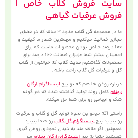
سایت فروش گلاب خاص |
خارمریم و..
✅
بهترین درمان طبیعی کبد چرب
✅
تضمین درمان ارسال سریع
فروش عرقیات گیاهی
ما در مجموعه
گل گلاب
حدود ۳ ساله که در فضای
مجازی فعالیت میکنیم و مهمترین شعار ما کیفیت و
۱۰۰ درصد خالص بودن محصولات ماست که برای
اطمینان بیشتر شما عزیزان ضمانت ۱۰۰ درصد برای
محصولات گذاشتیم
سایت گلاب
که خیالتون از
گلاب
گل
و عرقیات
گل گلاب
راحت باشه .
درباره روغن ها هم که تو پیج
اینستاگرام ارگان
بهنام
کامل روند تولید گذاشته شده که هر گونه
شک و ابهامی رو برای شما حل میکنه.
راستی اگه میخواین نحوه تولید
گل و گلاب
و عرقیات
رو ببینید پیج
اینستاگرام گل گلاب
رو حتما ببینید.
همچنین اگر علاقه مند به دیدن نحوه ی روغن گیری
هستنید حتما به پیج
اینستاگرام ارگان بهنام
سر