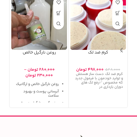
-۱۰%
-۹%
کرم ضد لک
روغن نارگیل خالص
۴۹۸,۰۰۰
تومان
۲۸۰,۰۰۰
تومان
–
۵۴۸,۰۰۰
کرم ضد لک دست ساز هستش
۲۳۰,۰۰۰
تومان
و تولید خودمون با فرمول جدید
که مخصوص ✅️رفع لک های
روغن نارگیل خالص و ارگانیک
دوران بارداری در
آبرسانی پوست و بهبود
سلامت
روغن گیری نارگیل به روش
پرس سرد
روغن نارگیل تقویت و افزایش
رشد مو
مراقبت از پوست سر
نرم کنندگی و لطافت مو